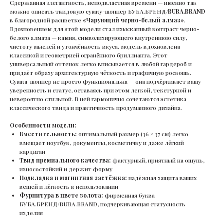
Сдержанная элегантность, неподвластная времени — именно так
можно описать твидовую сумку-шоппер БУБА.БРЕНД/
BUBA.BRAND
в благородной расцветке
«Чарующий черно-белый алмаз»
.
Вдохновением для этой модели стал изысканный контраст черно-
белого алмаза — камня, символизирующего внутреннюю силу,
чистоту мыслей и утончённость вкуса. модель вдохновлена
классикой и геометрией огранённого бриллианта. Этот
универсальный оттенок легко вписывается в любой гардероб и
придаёт образу архитектурную чёткость и графичную роскошь.
Сумка-шоппер не просто функциональна — она подчёркивает вашу
уверенность и статус, оставаясь при этом легкой, текстурной и
невероятно стильной. В ней гармонично сочетаются эстетика
классического твида и практичность продуманного дизайна.
Особенности модели:
Вместительность:
оптимальный размер (36 × 37 см) легко
вмещает ноутбук, документы, косметичку и даже лёгкий
кардиган
Твид премиального качества:
фактурный, приятный на ощупь,
износостойкий и держит форму
Подкладка и магнитная застёжка:
надёжная защита ваших
вещей и лёгкость в использовании
Фурнитура в цвете золота:
фирменная буква
БУБА.БРЕНД/BUBA.BRAND, подчеркивающая статусность
изделия