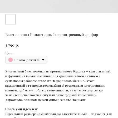
Бьюти-пенал Романтичный нежно-розовый сапфир
р.
3 790
Цвет
Нежно-розовый
Элегантный бьюти-пенал из премиального бархата — ваш стильный
и функциональный помощник для хранения самого важного в
сумочке, на рабочем столе или в дорожном багаже. Этот
насыщенный оттенок, вдохновлённый роскошным драгоценным
камнем, добавляет образу утончённости, а сам аксессуар легко
заменяет пенал косметичку или даже формат косметичку
дорожную, если вам нужен универсальный вариант.
Почему он идеален:
Идеальный размер: компактный, но вместительный — подходит для