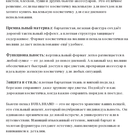
кистей, блесков, туши и других бьюти-аксессуаров. Это отличное
решение, если вы ищете косметичку маленькую для поездок или
хотите купить маленькую косметичку для ежедневного
использования.
Премиальный материал:
бархатистая, нежная фактура создаёт
дорогой тактильный эффект, а плотная структура защищает
содержимое. Формат косметички на молнии и пенала косметички на
молнии делает использование ещё удобнее.
Функциональность:
вертикальный формат легко размещается в
любой сумке — от деловой до повседневной. А плавный ход молнии
обеспечивает быстрый доступ к предметам, превращая аксессуар в
идеальную женскую косметичку для любых ситуаций.
Защита и стиль:
плотная бархатная ткань и мягкий подклад
бережно сохраняют даже хрупкие предметы. Подойдёт и как
дорожная косметичка, когда важно сохранить порядок в поездке.
Бьюти-пенал BUBA.BRAND — это не просто хранение ваших вещей,
это стильный акцент, который подчёркивает индивидуальность. Он
одинаково органичен на деловой встрече, в университете или в
путешествии. Манящий изысканный оттенок, мягкий бархат и
золотая фурнитура создают эстетику, наполненную роскошью и
вниманием к деталям.