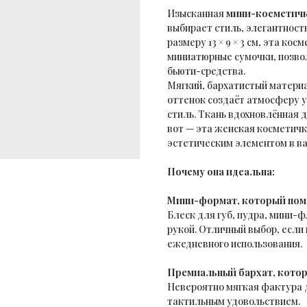
Изысканная
мини-косметич
выбирает стиль, элегантност
размеру 13 × 9 × 3 см, эта к
миниатюрные сумочки, позво
бьюти-средства.
Мягкий, бархатистый материа
оттенок создаёт атмосферу 
стиль. Ткань вдохновлённая 
вот — эта женская косметичк
эстетическим элементом в в
Почему она идеальна:
Мини-формат, который поме
Блеск для губ, пудра, мини-ф
рукой. Отличный выбор, если
ежедневного использования.
Премиальный бархат, котор
Невероятно мягкая фактура 
тактильным удовольствием.