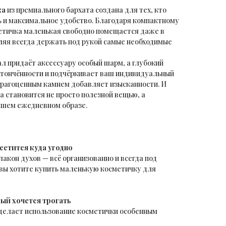
ка
из премиального бархата создана для тех, кто
ь и максимальное удобство. Благодаря компактному
осметичка маленькая свободно помещается даже в
ляя всегда держать под рукой самые необходимые
л придаёт аксессуару особый шарм, а глубокий
утончённости и подчёркивает ваш индивидуальный
драгоценным камнем добавляет изысканности. И
а становится не просто полезной вещью, а
ашем ежедневном образе.
стится куда угодно
лакон духов — всё организованно и всегда под
 вы хотите купить маленькую косметичку для
ый хочется трогать
делает использование косметички особенным