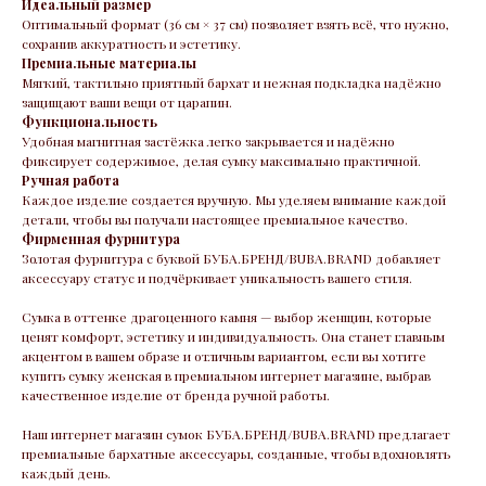
Идеальный размер
Оптимальный формат (36 см × 37 см) позволяет взять всё, что нужно,
сохранив аккуратность и эстетику.
Премиальные материалы
Мягкий, тактильно приятный бархат и нежная подкладка надёжно
защищают ваши вещи от царапин.
Функциональность
Удобная магнитная застёжка легко закрывается и надёжно
фиксирует содержимое, делая сумку максимально практичной.
Ручная работа
Каждое изделие создается вручную. Мы уделяем внимание каждой
детали, чтобы вы получали настоящее премиальное качество.
Фирменная фурнитура
Золотая фурнитура с буквой БУБА.БРЕНД/BUBA.BRAND добавляет
аксессуару статус и подчёркивает уникальность вашего стиля.
Сумка в оттенке драгоценного камня — выбор женщин, которые
ценят комфорт, эстетику и индивидуальность. Она станет главным
акцентом в вашем образе и отличным вариантом, если вы хотите
купить сумку женская в премиальном интернет магазине, выбрав
качественное изделие от бренда ручной работы.
Наш интернет магазин сумок БУБА.БРЕНД/BUBA.BRAND предлагает
премиальные бархатные аксессуары, созданные, чтобы вдохновлять
каждый день.