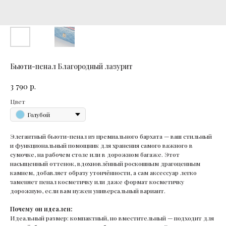
Бьюти-пенал Благородный лазурит
р.
3 790
Цвет
Голубой
Элегантный бьюти-пенал из премиального бархата — ваш стильный
и функциональный помощник для хранения самого важного в
сумочке, на рабочем столе или в дорожном багаже. Этот
насыщенный оттенок, вдохновлённый роскошным драгоценным
камнем, добавляет образу утончённости, а сам аксессуар легко
заменяет пенал косметичку или даже формат косметичку
дорожную, если вам нужен универсальный вариант.
Почему он идеален:
Идеальный размер: компактный, но вместительный — подходит для