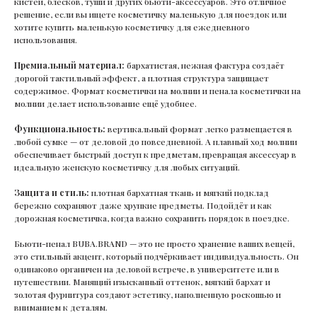
кистей, блесков, туши и других бьюти-аксессуаров. Это отличное
решение, если вы ищете косметичку маленькую для поездок или
хотите купить маленькую косметичку для ежедневного
использования.
Премиальный материал:
бархатистая, нежная фактура создаёт
дорогой тактильный эффект, а плотная структура защищает
содержимое. Формат косметички на молнии и пенала косметички на
молнии делает использование ещё удобнее.
Функциональность:
вертикальный формат легко размещается в
любой сумке — от деловой до повседневной. А плавный ход молнии
обеспечивает быстрый доступ к предметам, превращая аксессуар в
идеальную женскую косметичку для любых ситуаций.
Защита и стиль:
плотная бархатная ткань и мягкий подклад
бережно сохраняют даже хрупкие предметы. Подойдёт и как
дорожная косметичка, когда важно сохранить порядок в поездке.
Бьюти-пенал BUBA.BRAND — это не просто хранение ваших вещей,
это стильный акцент, который подчёркивает индивидуальность. Он
одинаково органичен на деловой встрече, в университете или в
путешествии. Манящий изысканный оттенок, мягкий бархат и
золотая фурнитура создают эстетику, наполненную роскошью и
вниманием к деталям.