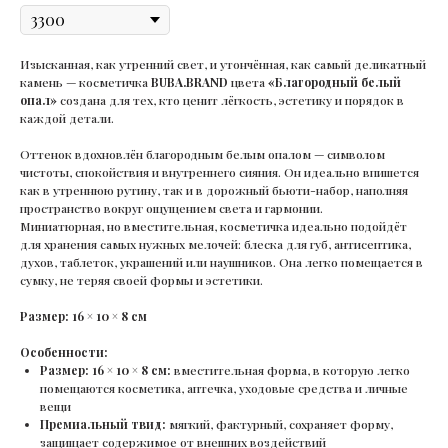
Изысканная, как утренний свет, и утончённая, как самый деликатный
камень — косметичка
BUBA.BRAND
цвета
«Благородный белый
опал»
создана для тех, кто ценит лёгкость, эстетику и порядок в
каждой детали.
Оттенок вдохновлён благородным белым опалом — символом
чистоты, спокойствия и внутреннего сияния. Он идеально впишется
как в утреннюю рутину, так и в дорожный бьюти-набор, наполняя
пространство вокруг ощущением света и гармонии.
Миниатюрная, но вместительная, косметичка идеально подойдёт
для хранения самых нужных мелочей: блеска для губ, антисептика,
духов, таблеток, украшений или наушников. Она легко помещается в
сумку, не теряя своей формы и эстетики.
Размер: 16 × 10 × 8 см
Особенности:
Размер: 16 × 10 × 8 см:
вместительная форма, в которую легко
помещаются косметика, аптечка, уходовые средства и личные
вещи
Премиальный твид:
мягкий, фактурный, сохраняет форму,
защищает содержимое от внешних воздействий