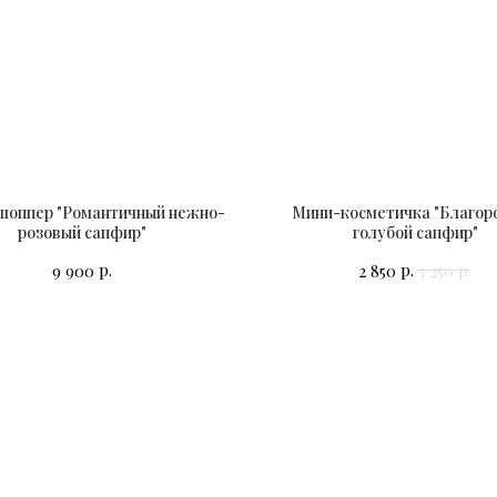
шоппер "Романтичный нежно-
Мини-косметичка "Благор
розовый сапфир"
голубой сапфир"
р.
р.
р.
9 900
2 850
3 250