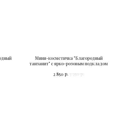
одный
Мини-косметичка "Благородный
танзанит" с ярко-розовым подкладом
р.
р.
2 850
3 250